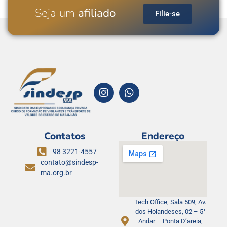
Seja um
afiliado
Filie-se
Contatos
Endereço
98 3221-4557
contato@sindesp-
ma.org.br
Tech Office, Sala 509, Av.
dos Holandeses, 02 – 5°
Andar – Ponta D’areia,