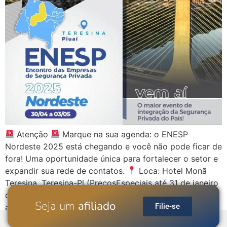
Atenção
Marque na sua agenda: o ENESP
Nordeste 2025 está chegando e você não pode ficar de
fora! Uma oportunidade única para fortalecer o setor e
expandir sua rede de contatos.
Loca: Hotel Monã
Teresina, Teresina-Pl (PreçosEspeciais até 31 de janeiro
com o códigoENESPNordeste2025))
Quando: 30 de
Seja um
afiliado
Filie-se
abril a 03 de maio […]